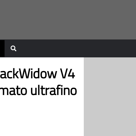
BlackWidow V4
rmato ultrafino