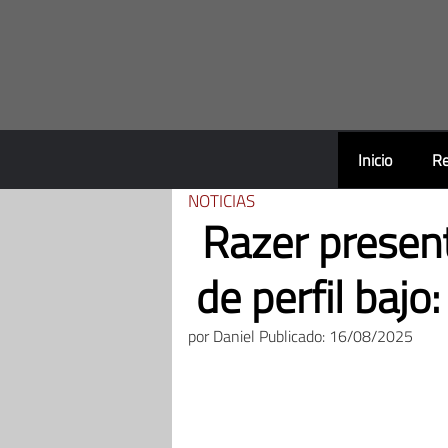
Saltar
al
contenido
Inicio
Re
NOTICIAS
Razer presen
de perfil bajo
por
Daniel
Publicado: 16/08/2025