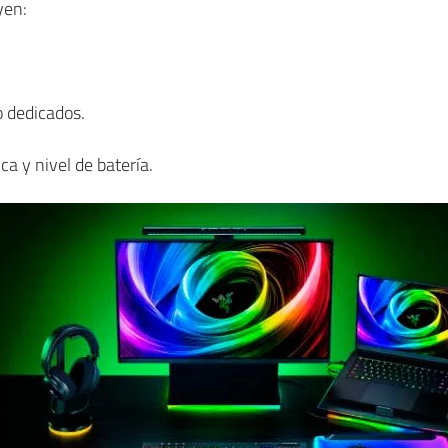
yen:
 dedicados.
a y nivel de batería.