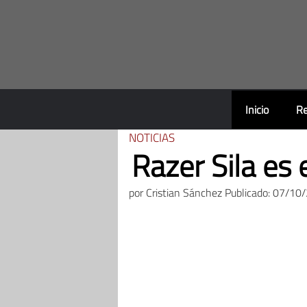
Saltar
al
contenido
Inicio
Re
NOTICIAS
Razer Sila es 
por
Cristian Sánchez
Publicado: 07/10