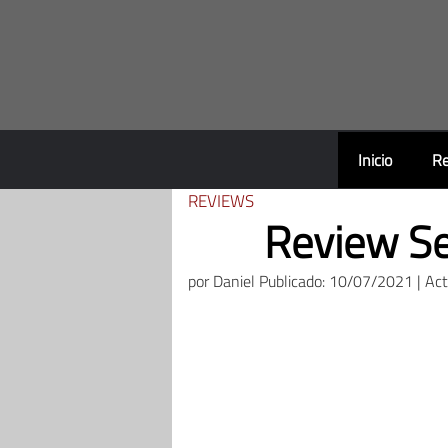
Saltar
al
contenido
Inicio
Re
REVIEWS
Review Se
por
Daniel
Publicado: 10/07/2021 | Ac