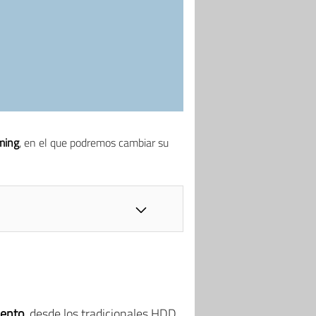
ming
, en el que podremos cambiar su
iento
, desde los tradicionales HDD