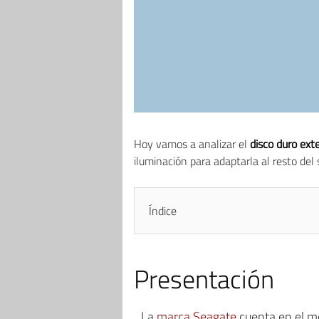
Hoy vamos a analizar el
disco duro ex
iluminación para adaptarla al resto del 
Índice
Presentación
La
marca Seagate
cuenta en el m