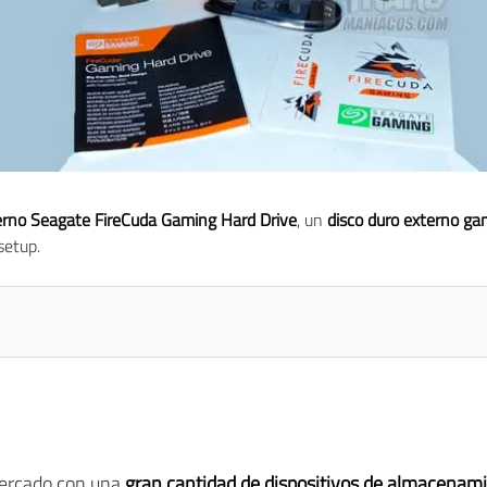
terno Seagate FireCuda Gaming Hard Drive
, un
disco duro externo ga
setup.
ercado con una
gran cantidad de dispositivos de almacenam