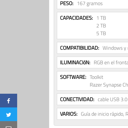
PESO:
167 gramos
CAPACIDADES:
1 TB
2 TB
5 TB
COMPATIBILIDAD:
Windows y
ILUMINACIóN:
RGB en el fronta
SOFTWARE:
Toolkit
Razer Synapse C
CONECTIVIDAD:
cable USB 3.
VARIOS:
Guía de inicio rápido,