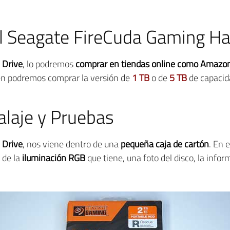
 Seagate FireCuda Gaming Ha
 Drive
, lo podremos
comprar en tiendas online como Amazo
én podremos comprar la versión de
1 TB
o de
5 TB
de capacid
laje y Pruebas
 Drive
, nos viene dentro de una
pequeña caja de cartón
. En 
o de la
iluminación RGB
que tiene, una foto del disco, la info