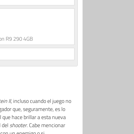
on R9 290 4GB
in II
, incluso cuando el juego no
ador que, seguramente, es lo
 que hace brillar a esta nueva
l del
shooter
. Cabe mencionar
 con un enemigo o si