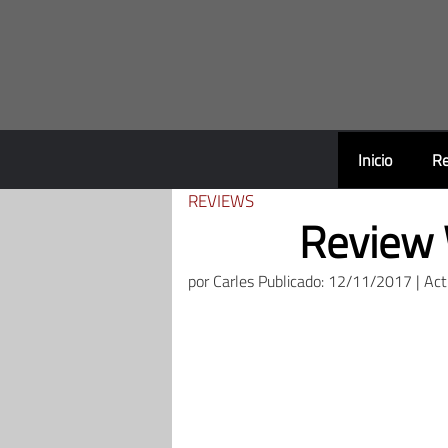
Saltar
al
contenido
Inicio
Re
REVIEWS
Review 
por
Carles
Publicado: 12/11/2017 | Ac