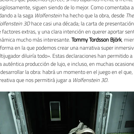
gilosamente, siguen siendo de lo mejor. Como comentaba al in
dando a la saga
Wolfenstein
ha hecho que la obra, desde
The
lfenstein 3D
hace casi una década; la carta de presentación
 factores extras, y una clara intención en querer aportar sen
dinámica mucho más interesante.
Tommy Tordsson Björk
, mie
 forma en la que podemos crear una narrativa super inmersi
tijugador diluiría todo». Estas declaraciones han permitido a
 auténtica producción de lujo, e incluso, en muchas ocasiones
e desarrollar la obra: habrá un momento en el juego en el que
eativa que nos permitirá jugar a
Wolfenstein 3D
.