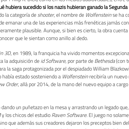
ué hubiera sucedido si los nazis hubieran ganado la Segunda
do la categoría de
shooter
, el nombre de
Wolfenstein
se ha c
e emanar una de las experiencias más frenéticas jamás con
eramente plausible. Aunque, si bien es cierto, la obra cuen
onocer que le sientan como anillo al dedo.
in 3D
, en 1989, la franquicia ha vivido momentos excepciona
ta la adquisición de
id Software
, por parte de
Bethesda
(con t
a la saga protagonizada por el despiadado William Blazkowic
o había estado sosteniendo a
Wolfenstein
recibiría un nuevo 
ew Order
, allá por 2014, de la mano del nuevo equipo a cargo 
ó dando un puñetazo en la mesa y arrastrando un legado que,
M
y los chicos del estudio
Raven Software
. El juego no solam
sino que además sus creadores dejaron los preceptos bien deli