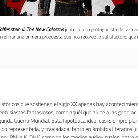
lfenstein II: The New Colossus
junto con su protagonista de raza 
refinar una primera propuesta que nos recordó lo satisfactorio que re
istóricos que sostienen el siglo XX apenas hay acontecimien
y entusiastas fantasiosos, como aquél que alude a las generac
 Segunda Guerra Mundial. Esta hipotética idea, casi siempre p
 sido representada, y trasladada, tanto en ámbitos literarios (
a por Philip K. Dick) como en los medios audiovisuales, entre 