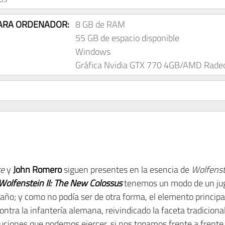
ARA ORDENADOR:
8 GB de RAM
55 GB de espacio disponible
Windows
Gráfica Nvidia GTX 770 4GB/AMD Rade
re
y
John Romero
siguen presentes en la esencia de
Wolfenste
Wolfenstein II: The New Colossus
tenemos un modo de un jug
año; y como no podía ser de otra forma, el elemento principal
contra la infantería alemana, reivindicado la faceta tradiciona
uciones que podemos ejercer, si nos topamos frente a frente