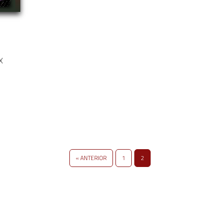
X
« ANTERIOR
1
2