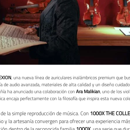
EXION
, una nueva línea de auriculares inalámbricos premium que bus
a de audio avanzada, materiales de alta calidad y un diseño cuidado 
ñía ha anunciado una colaboración con
Ara Malikian
, uno de los vi
tica encaja perfectamente con la filosofía que inspira esta nueva col
 de la simple reproducción de música. Con
1000X THE COLL
ño y la artesanía convergen para ofrecer una experiencia má
ción dentro de la reconocida familia
1000X
, una serie que du