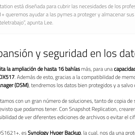
tion está diseñada para cubrir las necesidades de los profesi
+ queremos ayudar a las pymes a proteger y almacenar sus 
teletrabajo”, apunta Lee.
pansión y seguridad en los dat
lita la ampliación de hasta 16 bahías
más, para una
capacida
 DX517
. Además de esto, gracias a la compatibilidad de memo
anager (DSM)
, tendremos los datos bien protegidos y a salvo d
ntamos con un gran número de soluciones, tanto de copia de
revisto que podamos tener. Con Snapshot Replication, crear
ibilidad de ver diferentes ediciones de archivos o evitar el 
l DS1621+, es
Synology Hyper Backup
, la cual, nos da una pro