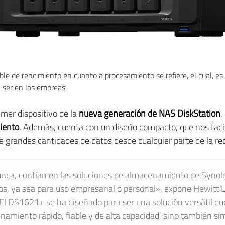
oble de rencimiento en cuanto a procesamiento se refiere, el cual, e
 ser en las empreas.
rimer dispositivo de la
nueva generación de NAS DiskStation
,
miento
. Además, cuenta con un diseño compacto, que nos facil
de grandes cantidades de datos desde cualquier parte de la re
unca, confían en las soluciones de almacenamiento de Synolo
cos, ya sea para uso empresarial o personal», expone Hewitt 
 DS1621+ se ha diseñado para ser una solución versátil que
miento rápido, fiable y de alta capacidad, sino también simp