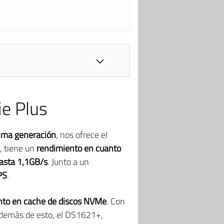
ie Plus
tima generación
, nos ofrece el
, tiene un
rendimiento en cuanto
hasta 1,1GB/s
. Junto a un
PS
.
to en cache de discos NVMe
. Con
demás de esto, el DS1621+,