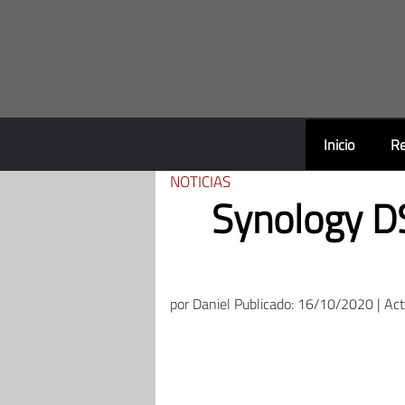
Saltar
al
contenido
Inicio
Re
NOTICIAS
Synology DS
por
Daniel
Publicado: 16/10/2020 | Ac