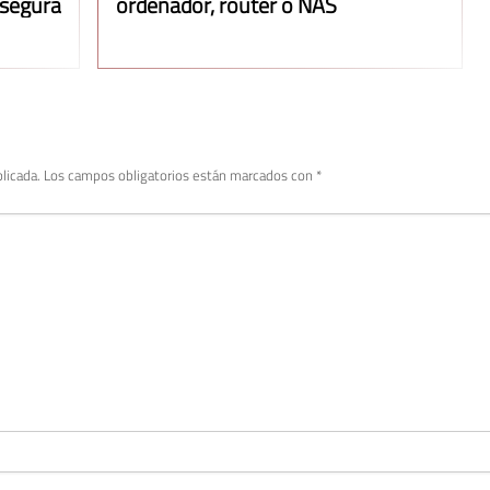
 segura
ordenador, router o NAS
licada.
Los campos obligatorios están marcados con
*