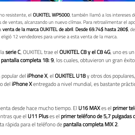
o resistente, el
OUKITEL WP5000
, también llamó a los intereses 
 de ventas, alcanzando un nuevo clímax. Para retroalimentar el ap
la
venta de la marca OUKITEL de abril
.
Desde 69.74$ hasta 280$
, d
eligió 12 vendedores para unirse a esta venta de la marca.
 la
serie C
, OUKITEL trae el
OUKITEL C8 y el C8 4G
, uno es u
n
pantalla completa 18: 9
, los cuales, obtuvieron un gran éxit
 popular del
iPhone X
, el
OUKITEL U18
y otros dos populares,
lo del
iPhone X
entregado a nivel mundial, es bastante práctic
a venta desde hace mucho tiempo. El
U16 MAX
es el
primer te
entras que el
U11 Plus
es el
primer teléfono de 5,7 pulgadas
a rápida para el teléfono de
pantalla completa MIX 2
.