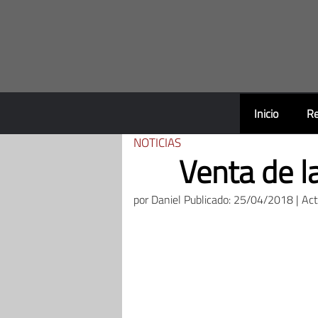
Saltar
al
contenido
Inicio
Re
NOTICIAS
Venta de l
por
Daniel
Publicado: 25/04/2018 | Ac