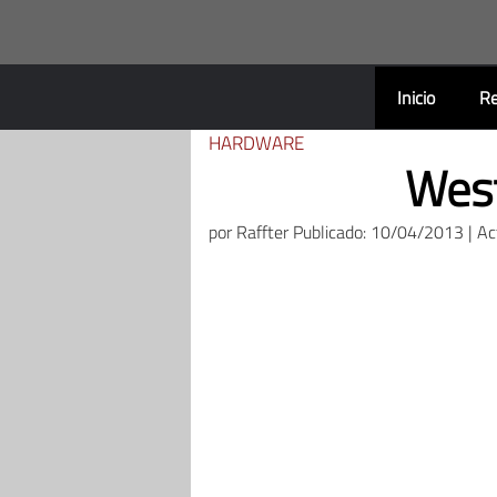
Saltar
al
contenido
Inicio
Re
HARDWARE
West
por
Raffter
Publicado: 10/04/2013 | A