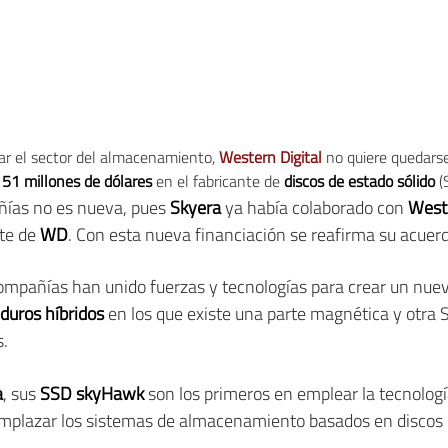
rar el sector del almacenamiento,
Western Digital
no quiere quedarse
 51 millones de dólares
en el fabricante de
discos de estado sólido
(
ñías no es nueva, pues
Skyera
ya había colaborado con
Weste
rte de
WD
. Con esta nueva financiación se reafirma su acuer
mpañías han unido fuerzas y tecnologías para crear un nuevo
 duros híbridos
en los que existe una parte magnética y otra
s.
a
, sus
SSD skyHawk
son los primeros en emplear la tecnolo
mplazar los sistemas de almacenamiento basados en discos 