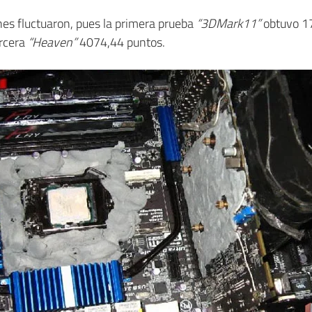
nes fluctuaron, pues la primera prueba
“3DMark11”
obtuvo 1
ercera
“Heaven”
4074,44 puntos.