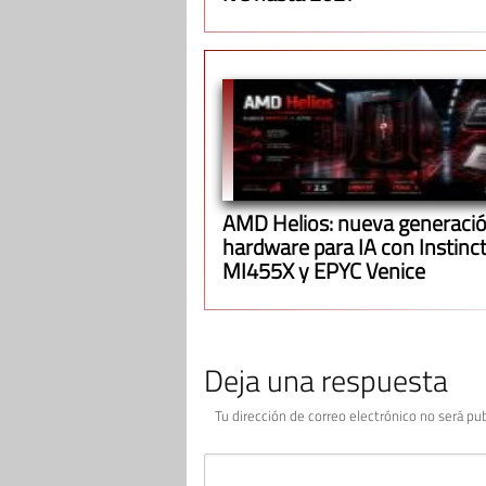
AMD Helios: nueva generació
hardware para IA con Instinc
MI455X y EPYC Venice
Deja una respuesta
Tu dirección de correo electrónico no será pub