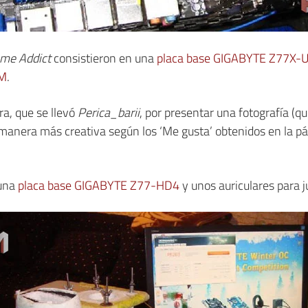
eme Addict
consistieron en una
placa base GIGABYTE Z77X
0M
.
a, que se llevó
Perica_barii
, por presentar una fotografía (q
a manera más creativa según los ‘Me gusta’ obtenidos en la 
 una
placa base GIGABYTE Z77-HD4
y unos auriculares para j