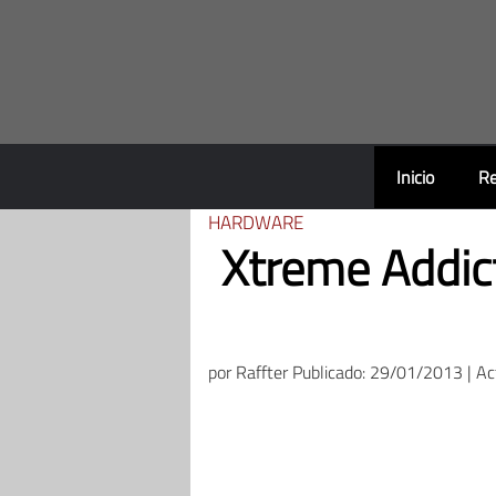
Saltar
al
contenido
Inicio
Re
HARDWARE
Xtreme Addic
por
Raffter
Publicado: 29/01/2013 | A