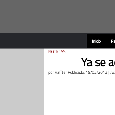
Saltar
al
contenido
Inicio
Re
NOTICIAS
Ya se 
por
Raffter
Publicado: 19/03/2013 | A