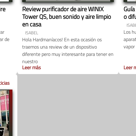
ire
Review purificador de aire WINIX
Guía
Tower QS, buen sonido y aire limpio
o dif
en casa
ISAB
rar
Los hu
ISABEL
ar de
apara
Hola Hardmaníacos! En esta ocasión os
vapor 
traemos una review de un dispositivo
diferente pero muy interesante para tener en
nuestro
Leer más
Leer 
icias