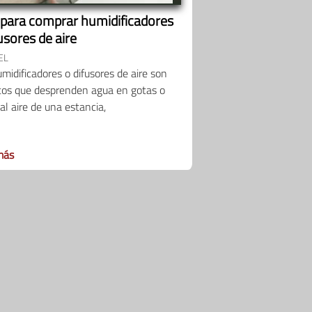
 para comprar humidificadores
usores de aire
EL
midificadores o difusores de aire son
tos que desprenden agua en gotas o
al aire de una estancia,
más