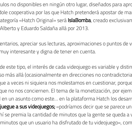
ítulos no disponibles en ningún otro lugar, diseñados para apr
ndole cooperativa por las que Hatch pretenderá apostar de ma
 categoría «Hatch Original» será
IslaBomba
, creado exclusiva
Alberto y Eduardo Saldaña allá por 2013.
tarios, apreciar sus lecturas, aproximaciones o puntos de vi
 muy interesante y digna de tener en cuenta.
 este tipo, el interés de cada videojuego es variable y disti
o más allá (ocasionalmente en direcciones no contradictoria
que a veces ni siquiera nos molestamos en cuestionar, porqu
ue no nos conciernen. El tema de la monetización, por ejempl
l en un asunto como este… en la plataforma Hatch los desar
juegue a sus videojuegos;
«podríamos decir que se parece un
í se premia la cantidad de minutos que la gente se queda a 
e minutos que un usuario ha disfrutado de tu videojuego», c