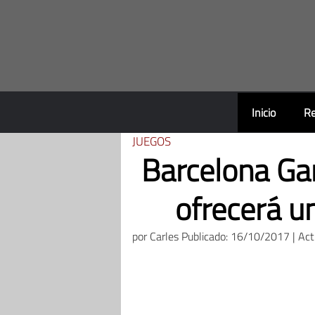
Saltar
al
contenido
Inicio
Re
JUEGOS
Barcelona Ga
ofrecerá u
por
Carles
Publicado: 16/10/2017 | Ac