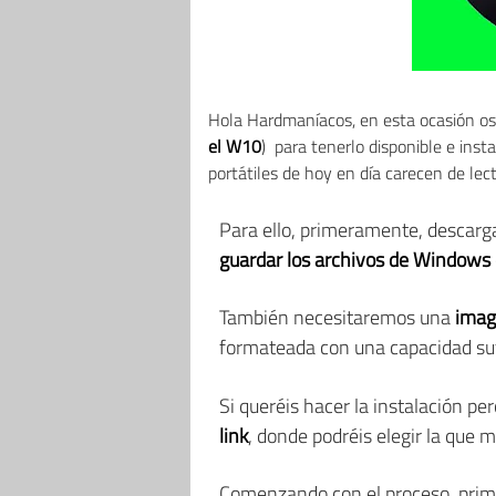
Hola Hardmaníacos, en esta ocasión os 
el W10
) para tenerlo disponible e ins
portátiles de hoy en día carecen de le
Para ello, primeramente, descar
guardar los archivos de Windows
También necesitaremos una
imag
formateada con una capacidad su
Si queréis hacer la instalación p
link
, donde podréis elegir la que 
Comenzando con el proceso, prime