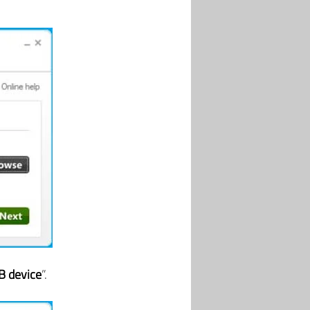
B device
”.