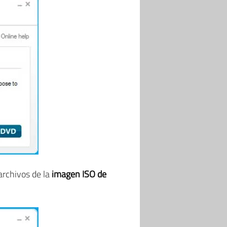
rchivos de la
imagen ISO de