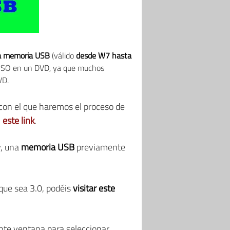
na memoria USB
(válido
desde W7 hasta
n ISO en un DVD, ya que muchos
VD.
 con el que haremos el proceso de
n
este link
.
y, una
memoria USB
previamente
que sea 3.0, podéis
visitar este
nte ventana para seleccionar