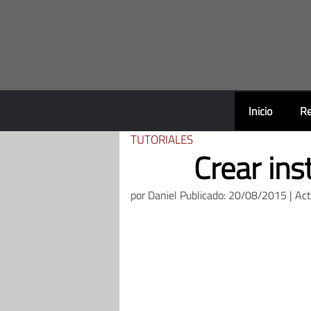
Saltar
al
contenido
Inicio
Re
TUTORIALES
Crear in
por
Daniel
Publicado: 20/08/2015 | Ac