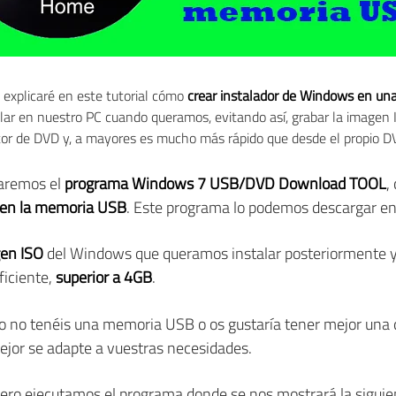
explicaré en este tutorial cómo
crear instalador de Windows en u
talar en nuestro PC cuando queramos, evitando así, grabar la image
ctor de DVD y, a mayores es mucho más rápido que desde el propio D
garemos el
programa Windows 7 USB/DVD Download TOOL
,
 en la memoria USB
. Este programa lo podemos descargar e
en ISO
del Windows que queramos instalar posteriormente 
ficiente,
superior a 4GB
.
ero no tenéis una memoria USB o os gustaría tener mejor una 
mejor se adapte a vuestras necesidades.
ro ejecutamos el programa donde se nos mostrará la siguie