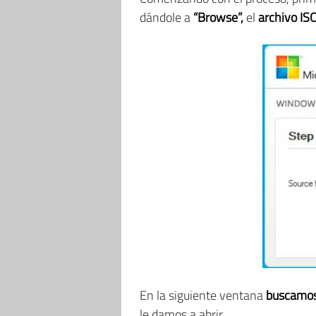
dándole a
“Browse”,
el
archivo IS
En la siguiente ventana
buscamos
le damos a abrir.