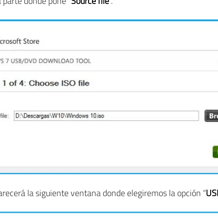
a parte donde pone “
Source file
”.
parecerá la siguiente ventana donde elegiremos la opción “
US