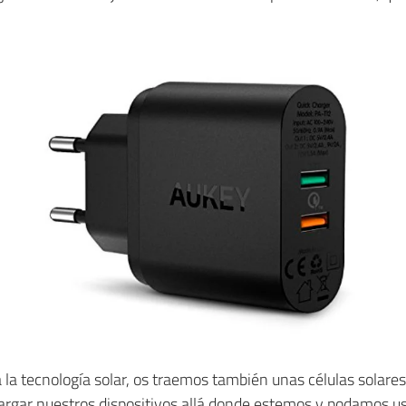
 la tecnología solar, os traemos también unas células solare
argar nuestros dispositivos allá donde estemos y podamos us