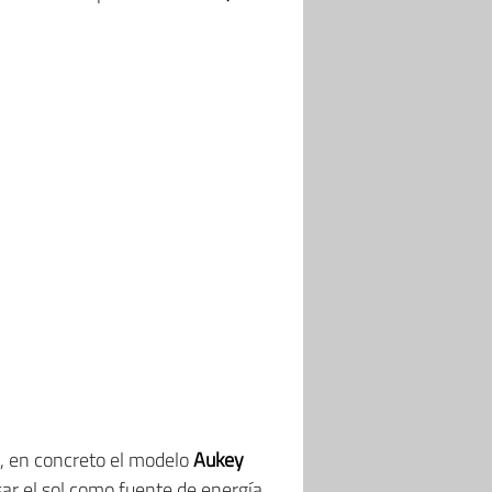
s, en concreto el modelo
Aukey
ar el sol como fuente de energía.