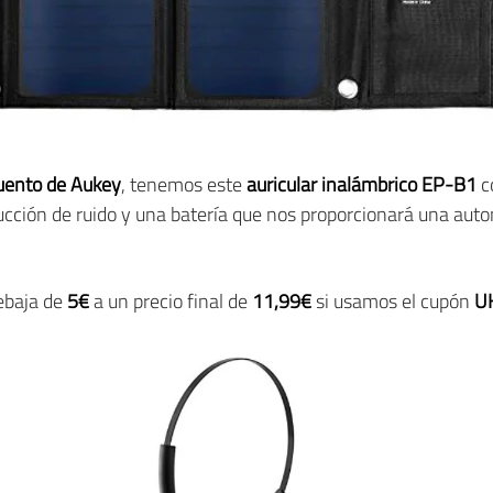
uento de Aukey
, tenemos este
auricular inalámbrico EP-B1
c
ducción de ruido y una batería que nos proporcionará una aut
ebaja de
5€
a un precio final de
11,99€
si usamos el cupón
U