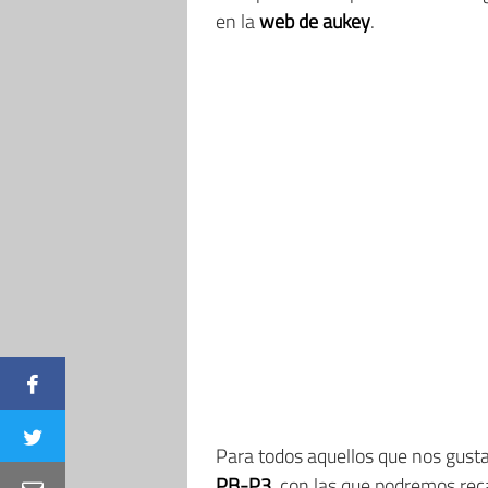
en la
web de aukey
.
Para todos aquellos que nos gusta
PB-P3
, con las que podremos rec