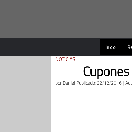
Saltar
al
contenido
Inicio
Re
NOTICIAS
Cupones 
por
Daniel
Publicado: 22/12/2016 | Ac