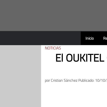
Saltar
al
contenido
Inicio
Re
NOTICIAS
El OUKITEL 
por
Cristian Sánchez
Publicado: 10/10