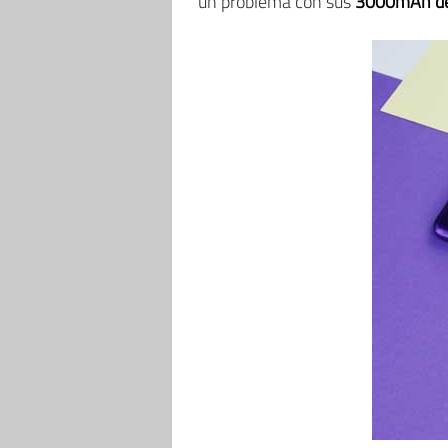
un problema con sus
3000mAh de