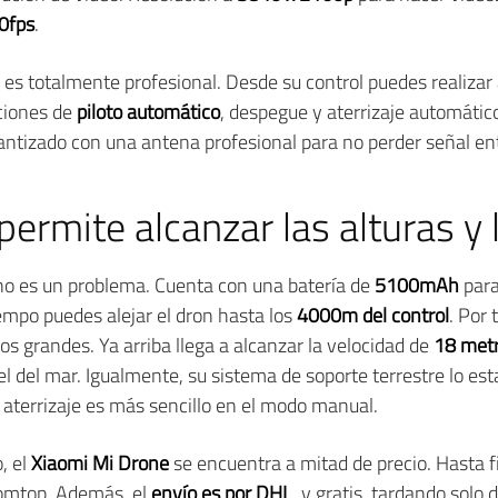
0fps
.
 es totalmente profesional. Desde su control puedes realiza
pciones de
piloto automático
, despegue y aterrizaje automático
ntizado con una antena profesional para no perder señal ent
permite alcanzar las alturas y 
 no es un problema. Cuenta con una batería de
5100mAh
para
iempo puedes alejar el dron hasta los
4000m del control
. Por 
os grandes. Ya arriba llega a alcanzar la velocidad de
18 met
el del mar. Igualmente, su sistema de soporte terrestre lo es
el aterrizaje es más sencillo en el modo manual.
, el
Xiaomi Mi Drone
se encuentra a mitad de precio. Hasta fin
omtop, Además, el
envío es por DHL
, y gratis, tardando solo 