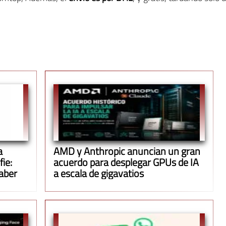
a
AMD y Anthropic anuncian un gran
ie:
acuerdo para desplegar GPUs de IA
aber
a escala de gigavatios