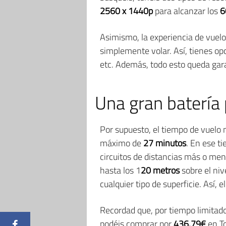
2560 x 1440p
para alcanzar los
6
Asimismo, la experiencia de vuelo
simplemente volar. Así, tienes o
etc. Además, todo esto queda gara
Una gran batería 
Por supuesto, el tiempo de vuelo
máximo de
27 minutos
. En ese t
circuitos de distancias más o men
hasta los 1
20 metros
sobre el niv
cualquier tipo de superficie. Así, 
Recordad que, por tiempo limitado
podéis comprar por
436.79€
en T