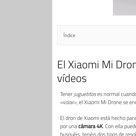
Índice
El Xiaomi Mi Dro
vídeos
Tener
juguetitos
es normal cuando 
«volar», el Xiaomi Mi Drone se en
El dron de Xiaomi está hecho para
por una
cámara 4K
. Con ella pue
busquéis, tenéis dos tipos de reso