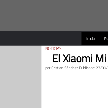
Saltar
al
contenido
Inicio
Re
NOTICIAS
El Xiaomi Mi
por
Cristian Sánchez
Publicado: 27/09