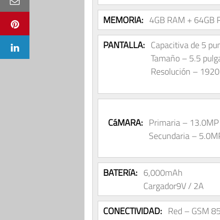
MEMORIA:
4GB RAM + 64GB R
PANTALLA:
Capacitiva de 5 pu
Tamaño – 5.5 pul
Resolución – 1920
CáMARA:
Primaria – 13.0MP 
Secundaria – 5.0MP
BATERíA:
6,000mAh
Cargador9V / 2A
CONECTIVIDAD:
Red – GSM 8