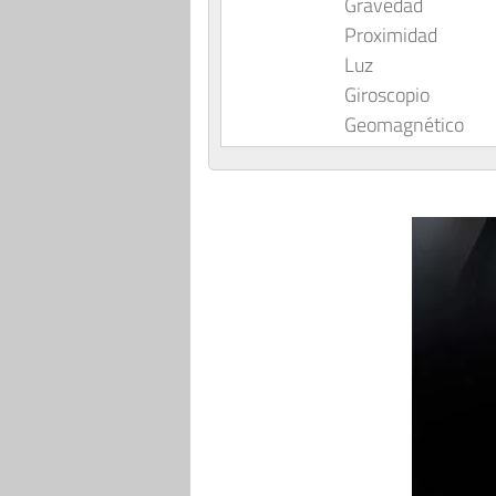
Gravedad
Proximidad
Luz
Giroscopio
Geomagnético