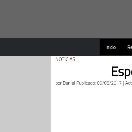
Saltar
al
contenido
Inicio
Re
NOTICIAS
Esp
por
Daniel
Publicado: 09/08/2017 | Ac