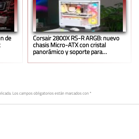
n de
Corsair 2800X RS-R ARGB: nuevo
t
chasis Micro-ATX con cristal
panorámico y soporte para
radiadores de 360 mm
licada.
Los campos obligatorios están marcados con
*