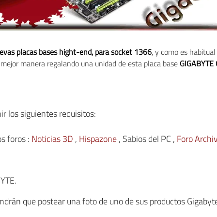
evas placas bases hight-end, para socket 1366
, y como es habitua
a mejor manera regalando una unidad de esta placa base
GIGABYTE G
r los siguientes requisitos:
s foros :
Noticias 3D
,
Hispazone
, Sabios del PC ,
Foro Archi
BYTE.
endrán que postear una foto de uno de sus productos Gigabyt