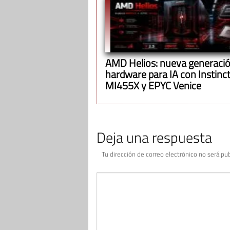
AMD Helios: nueva generació
hardware para IA con Instinc
MI455X y EPYC Venice
Deja una respuesta
Tu dirección de correo electrónico no será pub