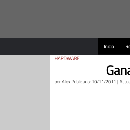
Saltar
al
contenido
Inicio
Re
HARDWARE
Gana
por
Alex
Publicado: 10/11/2011 | Actu