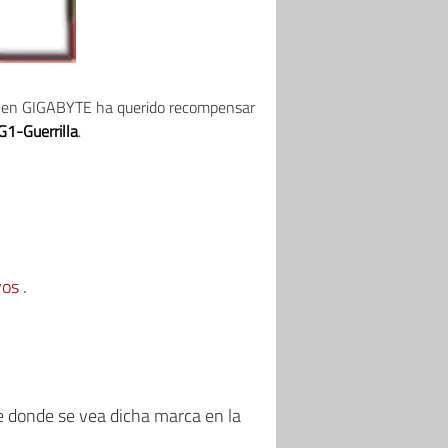
l en GIGABYTE ha querido recompensar
1-Guerrilla
.
vos
.
e donde se vea dicha marca en la