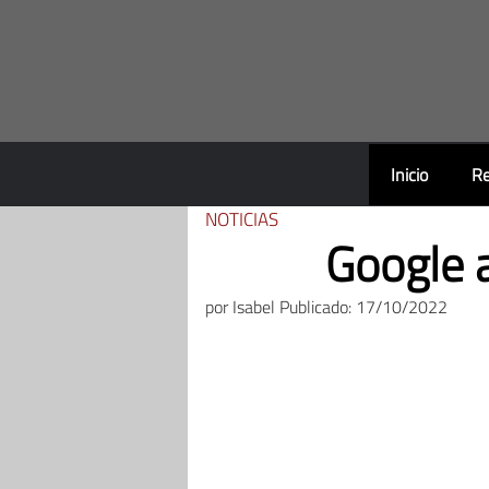
Saltar
al
contenido
Inicio
Re
NOTICIAS
Google a
por
Isabel
Publicado: 17/10/2022