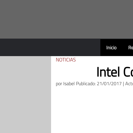
Saltar
al
contenido
Inicio
Re
NOTICIAS
Intel 
por
Isabel
Publicado: 21/01/2017 | Act