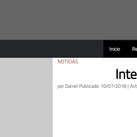
Saltar
al
contenido
Inicio
Re
NOTICIAS
Int
por
Daniel
Publicado: 10/07/2018 | Ac