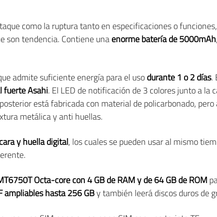
staque como la ruptura tanto en especificaciones o funciones,
ue son tendencia. Contiene una
enorme batería de 5000mAh
 que admite suficiente energía para el uso
durante 1 o 2 días
.
l fuerte Asahi
. El LED de notificación de 3 colores junto a la
posterior está fabricada con material de policarbonado, per
xtura metálica y anti huellas.
ara y huella digital
, los cuales se pueden usar al mismo tie
erente.
 MT6750T Octa-core con 4 GB de RAM y de 64 GB de ROM
pa
TF ampliables hasta 256 GB
y también leerá discos duros de 