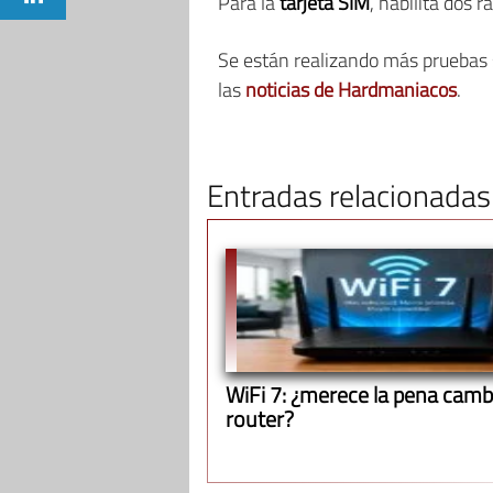
Para la
tarjeta SIM
, habilita dos 
Se están realizando más pruebas s
las
noticias de Hardmaniacos
.
Entradas relacionadas
WiFi 7: ¿merece la pena cambi
router?