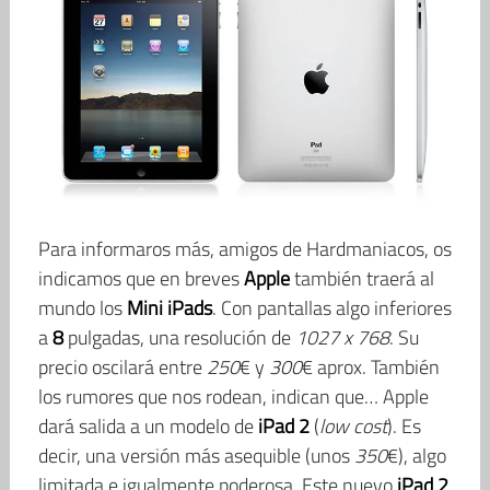
Para informaros más, amigos de Hardmaniacos, os
indicamos que en breves
Apple
también traerá al
mundo los
Mini
iPads
. Con pantallas algo inferiores
a
8
pulgadas, una resolución de
1027 x 768
. Su
precio oscilará entre
250
€ y
300
€ aprox. También
los rumores que nos rodean, indican que… Apple
dará salida a un modelo de
iPad 2
(
low cost
). Es
decir, una versión más asequible (unos
350
€), algo
limitada e igualmente poderosa. Este nuevo
iPad
2