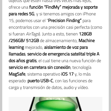
objetos que estén hasta tres veces más lejos,
ofrece una
función “FindMy”
mejorada y soporte
para redes 5G
, y si tenemos amigos con iPhone
15, podemos usar el “
Precision Finding”
para
encontrarlos con una precisión casi perfecta (como
si fueran
AirTags
). Junto a esto, tienen
128GB
/256GB/ 512GB
de almacenamiento,
Machine
learning
mejorado,
aislamiento de voz para
llamadas
,
servicio de emergencia satelital triple A
dos años gratis
, el cual tiene una nueva función de
servicio en carretera sin conexión
; tecnología
MagSafe
, sistema operativo
iOS 17
y, lo más
esperado:
puerto USB-C
, con las funciones de
carga y transmisión de datos, audio y vídeo.