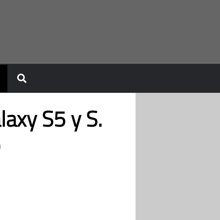
laxy S5 y S.
)