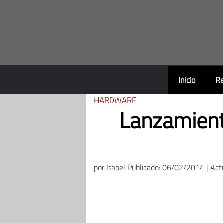
Saltar
al
contenido
Inicio
Re
HARDWARE
Lanzamiento
por
Isabel
Publicado: 06/02/2014 | Act