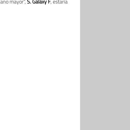
mano mayor”,
S. Galaxy F
, estaría