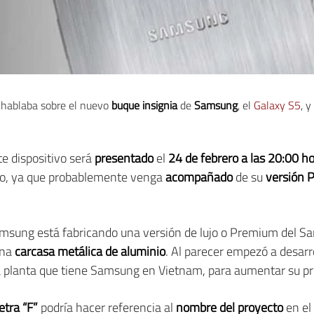
 hablaba sobre el nuevo
buque insignia
de
Samsung
, el
Galaxy S5
, 
e dispositivo será
presentado
el
24 de febrero a las 20:00 h
ólo, ya que probablemente venga
acompañado
de su
versión 
sung está fabricando una versión de lujo o Premium del Sa
una
carcasa metálica de aluminio
. Al parecer empezó a desarr
 la planta que tiene Samsung en Vietnam, para aumentar su p
letra “F”
podría hacer referencia al
nombre del proyecto
en el