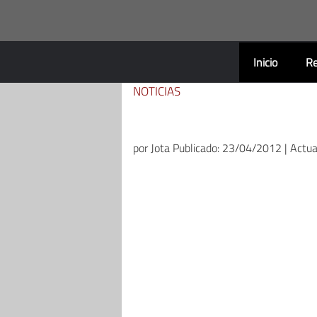
Saltar
al
contenido
Inicio
Re
NOTICIAS
por
Jota
Publicado: 23/04/2012 | Actu