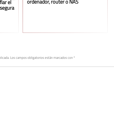
ordenador, router o NAS
iar el
 segura
licada.
Los campos obligatorios están marcados con
*