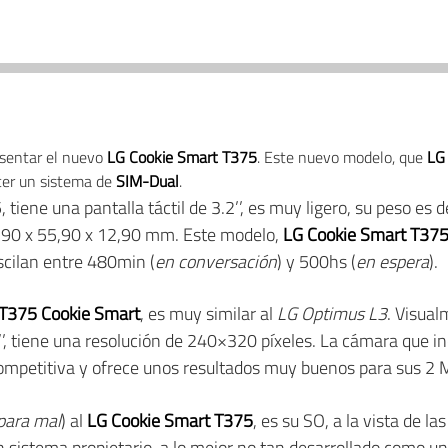
sentar el nuevo
LG Cookie Smart T375
. Este nuevo modelo, que
LG
ecer un sistema de
SIM-Dual
.
tiene una pantalla táctil de 3.2’’, es muy ligero, su peso es 
8,90 x 55,90 x 12,90 mm. Este modelo,
LG Cookie Smart T37
cilan entre 480min (
en conversación
) y 500hs (
en espera
).
T375 Cookie Smart
, es muy similar al
LG Optimus L3
. Visual
.2’’, tiene una resolución de 240×320 píxeles. La cámara que 
ompetitiva y ofrece unos resultados muy buenos para sus 2 
 para mal
) al
LG Cookie Smart T375
, es su SO, a la vista de 
 sistema propietario, a lo mejor no tan desarrollado como un