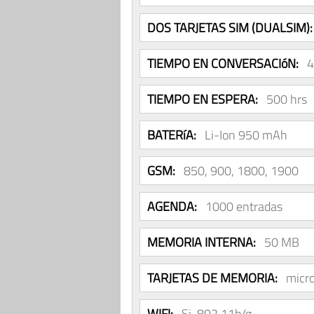
DOS TARJETAS SIM (DUALSIM):
TIEMPO EN CONVERSACIóN:
4
TIEMPO EN ESPERA:
500 hrs
BATERíA:
Li-Ion 950 mAh
GSM:
850, 900, 1800, 1900
AGENDA:
1000 entradas
MEMORIA INTERNA:
50 MB
TARJETAS DE MEMORIA:
micr
WIFI:
Si, 802.11b/g