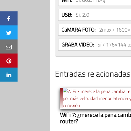
USB:
Si, 2.0
CáMARA FOTO:
2mpx / 1600×
GRABA VIDEO:
Sí / 176×144 p
Entradas relacionadas
WiFi 7: ¿merece la pena cambi
router?