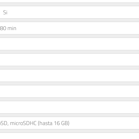
Si
80 min
oSD, microSDHC (hasta 16 GB)