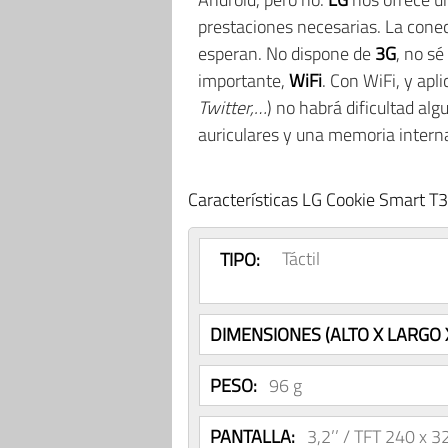
prestaciones necesarias. La cone
esperan. No dispone de
3G
, no s
importante,
WiFi
. Con WiFi, y apl
Twitter,…
) no habrá dificultad a
auriculares y una memoria inter
Características LG Cookie Smart T
Táctil
TIPO:
DIMENSIONES (ALTO X LARGO X
PESO:
96 g
PANTALLA:
3,2’’ / TFT 240 x 3