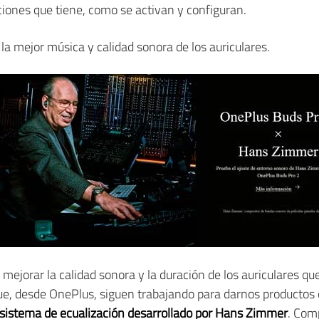
iones que tiene, como se activan y configuran.
la mejor música y calidad sonora de los auriculares.
mejorar la calidad sonora y la duración de los auriculares 
 que, desde OnePlus, siguen trabajando para darnos productos
sistema de ecualización desarrollado por Hans Zimmer
. Com