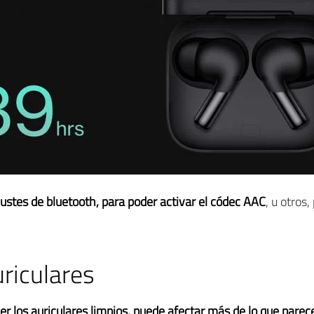
justes de bluetooth, para poder activar el códec AAC
, u otros,
uriculares
er los auriculares limpios, puede afectar más de lo que parec