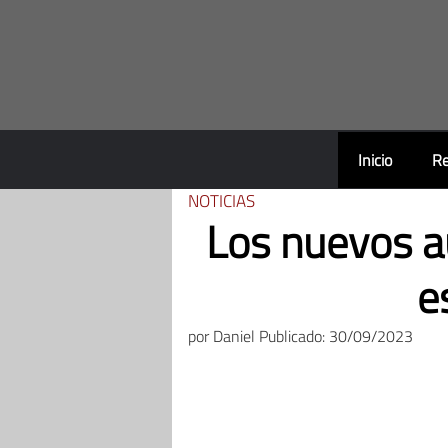
Saltar
al
contenido
Inicio
Re
NOTICIAS
Los nuevos a
e
por
Daniel
Publicado: 30/09/2023