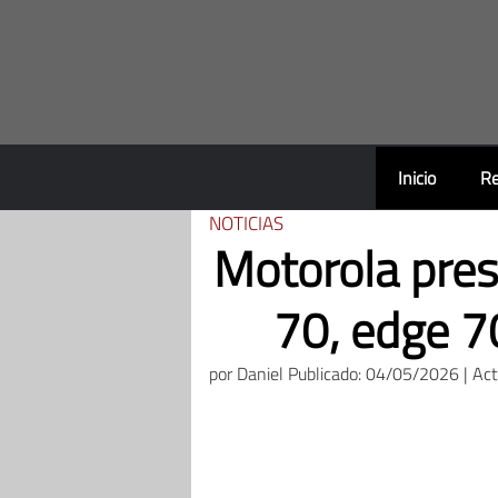
Saltar
al
contenido
Inicio
Re
NOTICIAS
Motorola pres
70, edge 7
por
Daniel
Publicado: 04/05/2026 | Ac