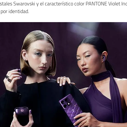
stales Swarovski y el característico color PANTONE Violet Ind
por identidad.