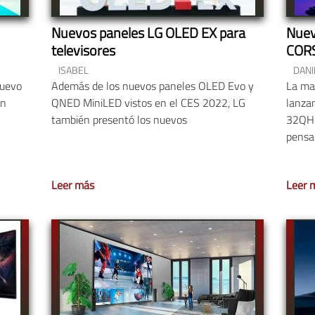
Nuevos paneles LG OLED EX para
Nuev
televisores
COR
ISABEL
DANI
nuevo
Además de los nuevos paneles OLED Evo y
La ma
on
QNED MiniLED vistos en el CES 2022, LG
lanza
también presentó los nuevos
32QHD
pensa
Leer más
Leer 