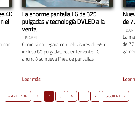
es 4K
La enorme pantalla LG de 325
Nuev
n el
pulgadas y tecnología DVLED a la
de 7
venta
DANI
La ma
ISABEL
de 77
a con
Como si no llegara con televisores de 65 o
gamers
incluso 80 pulgadas, recientemente LG
anunció su nueva línea de pantallas
Leer más
Leer 
« ANTERIOR
1
2
3
4
…
7
SIGUIENTE »