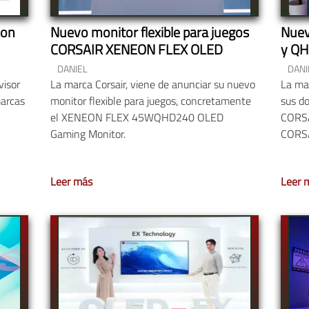
son
Nuevo monitor flexible para juegos
Nuev
CORSAIR XENEON FLEX OLED
y QH
DANIEL
DANI
visor
La marca Corsair, viene de anunciar su nuevo
La ma
marcas
monitor flexible para juegos, concretamente
sus do
el XENEON FLEX 45WQHD240 OLED
CORSA
Gaming Monitor.
CORS
Leer más
Leer 