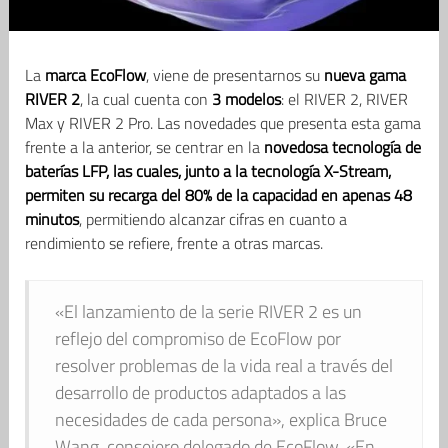
La
marca EcoFlow
, viene de presentarnos su
nueva gama
RIVER 2
, la cual cuenta con
3 modelos
: el RIVER 2, RIVER
Max y RIVER 2 Pro. Las novedades que presenta esta gama
frente a la anterior, se centrar en la
novedosa tecnología de
baterías LFP, las cuales, junto a la tecnología X-Stream,
permiten su recarga del 80% de la capacidad en apenas 48
minutos
, permitiendo alcanzar cifras en cuanto a
rendimiento se refiere, frente a otras marcas.
«El lanzamiento de la serie RIVER 2 es un
reflejo del compromiso de EcoFlow por
resolver problemas de la vida real a través del
desarrollo de productos adaptados a las
necesidades de cada persona», explica Bruce
Wang, consejero delegado de EcoFlow. «En