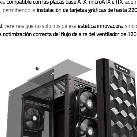
 es
compatible con las placas base ATX, microATX e ITX
, ade
n
, permitiendo la
instalación de tarjetas gráficas de hasta 2
l
, veremos que no solo nos da esa
estética innovadora
, sino
na optimización correcta del flujo de aire del ventilador de 1