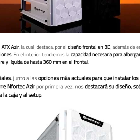
e ATX Azir
, la cual, destaca, por el
diseño frontal en 3D
, además de e
ciones
. En el interior, tendremos la
capacidad necesaria para alberg
ire y líquida de hasta 360 mm en el frontal
.
iales
, junto a las
opciones más actuales para que instalar l
rre Nfortec Azir
por primera vez, nos
destacará su diseño, sob
a la caja y al setup
.