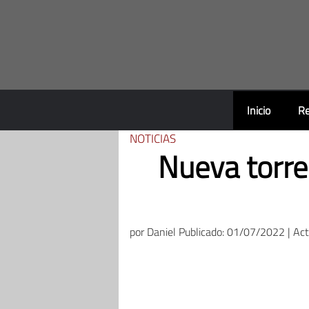
Saltar
al
contenido
Inicio
Re
NOTICIAS
Nueva torre
por
Daniel
Publicado: 01/07/2022 | Ac