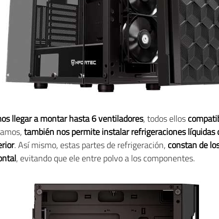
s llegar a montar hasta 6 ventiladores
, todos ellos
compatib
itamos,
también nos permite instalar refrigeraciones líquidas
rior
. Así mismo, estas partes de refrigeración,
constan de los
ontal
, evitando que ele entre polvo a los componentes.