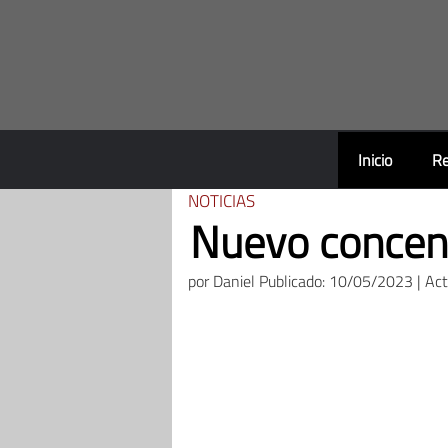
Saltar
al
contenido
Inicio
Re
NOTICIAS
Nuevo concen
por
Daniel
Publicado: 10/05/2023 | Ac