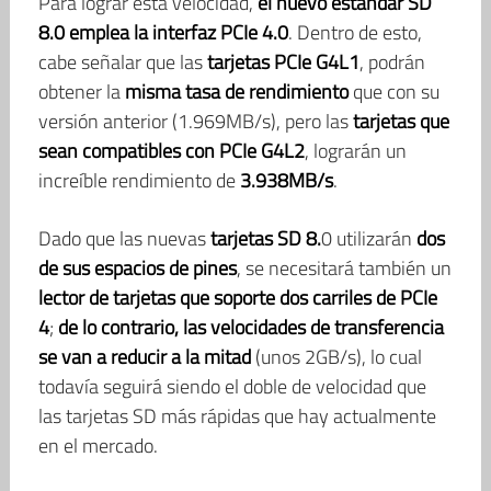
Para lograr esta velocidad,
el nuevo estándar SD
8.0 emplea la interfaz PCIe 4.0
. Dentro de esto,
cabe señalar que las
tarjetas PCIe G4L1
, podrán
obtener la
misma tasa de rendimiento
que con su
versión anterior (1.969MB/s), pero las
tarjetas que
sean compatibles con PCIe G4L2
, lograrán un
increíble rendimiento de
3.938MB/s
.
Dado que las nuevas
tarjetas SD 8.
0 utilizarán
dos
de sus espacios de pines
, se necesitará también un
lector de tarjetas que soporte dos carriles de PCIe
4
;
de lo contrario, las velocidades de transferencia
se van a reducir a la mitad
(unos 2GB/s), lo cual
todavía seguirá siendo el doble de velocidad que
las tarjetas SD más rápidas que hay actualmente
en el mercado.