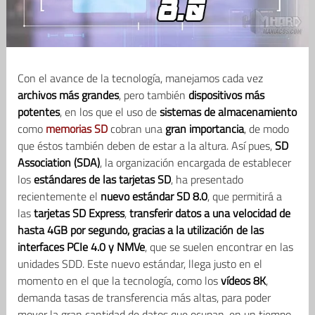
Con el avance de la tecnología, manejamos cada vez
archivos más grandes
, pero también
dispositivos más
potentes
, en los que el uso de
sistemas de almacenamiento
como
memorias SD
cobran una
gran importancia
, de modo
que éstos también deben de estar a la altura. Así pues,
SD
Association (SDA)
, la organización encargada de establecer
los
estándares de las tarjetas SD
, ha presentado
recientemente el
nuevo estándar SD 8.0
, que permitirá a
las
tarjetas SD Express
,
transferir datos a una velocidad de
hasta 4GB por segundo, gracias a la utilización de las
interfaces PCIe 4.0 y NMVe
, que se suelen encontrar en las
unidades SDD. Este nuevo estándar, llega justo en el
momento en el que la tecnología, como los
vídeos 8K
,
demanda tasas de transferencia más altas, para poder
mover la gran cantidad de datos que ocupan, en un tiempo