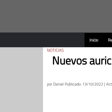
Saltar
al
contenido
Inicio
Re
NOTICIAS
Nuevos auric
por
Daniel
Publicado: 13/10/2022 | Ac