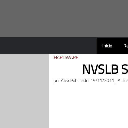
Saltar
al
contenido
Inicio
Re
HARDWARE
NVSLB Si
por
Alex
Publicado: 15/11/2011 | Actu