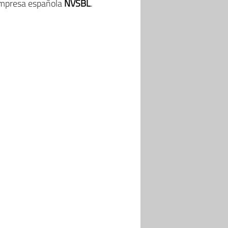
 empresa española
NVSBL
.