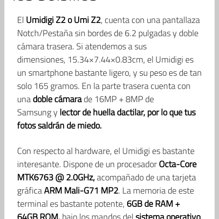
El
Umidigi Z2 o Umi Z2
, cuenta con una pantallaza
Notch/Pestaña sin bordes de 6.2 pulgadas y doble
cámara trasera. Si atendemos a sus
dimensiones, 15.34×7.44×0.83cm, el Umidigi es
un smartphone bastante ligero, y su peso es de tan
solo 165 gramos. En la parte trasera cuenta con
una
doble cámara
de 16MP + 8MP de
Samsung y
lector de huella dactilar, por lo que tus
fotos saldrán de miedo.
Con respecto al hardware, el Umidigi es bastante
interesante. Dispone de un procesador
Octa-Core
MTK6763 @ 2.0GHz,
acompañado de una tarjeta
gráfica
ARM Mali-G71 MP2
. La memoria de este
terminal es bastante potente,
6GB de RAM +
64GB ROM,
bajo los mandos del
s
istema operativo