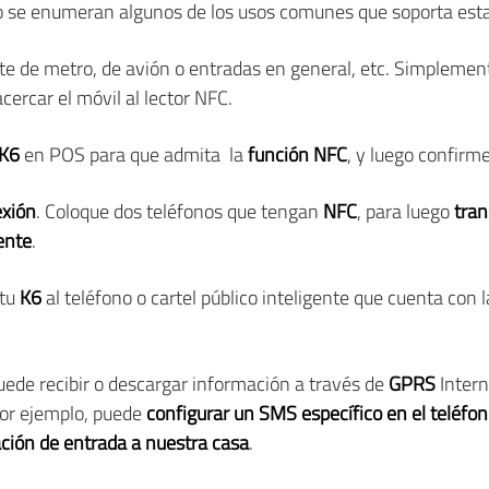
ídeo se enumeran algunos de los usos comunes que soporta est
ete de metro, de avión o entradas en general, etc. Simpleme
cercar el móvil al lector NFC.
K6
en POS para que admita la
función NFC
, y luego confirme
exión
. Coloque dos teléfonos que tengan
NFC
, para luego
tran
ente
.
 tu
K6
al teléfono o cartel público inteligente que cuenta con 
Puede recibir o descargar información a través de
GPRS
Intern
Por ejemplo, puede
configurar un SMS específico en el teléfo
ación de entrada a nuestra casa
.