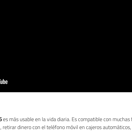
6
es más usable en la vida diaria. Es compatible con muchas 
, retirar dinero con el teléfono móvil en cajeros automáticos