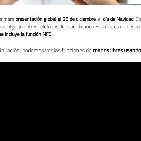
primera
presentación global el 25 de diciembre
, el
día de Navidad
. C
trae algo que otros teléfonos de especificaciones similares no tienen
ue incluye la función NFC
.
tinuación, podemos ver las funciones de
manos libres usand