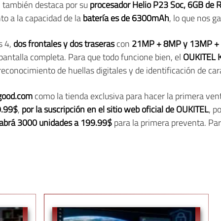
, también destaca por su
procesador Helio P23 Soc, 6GB de 
to a la capacidad de la
batería es de 6300mAh
, lo que nos g
s 4,
dos frontales y dos traseras
con
21MP + 8MP y 13MP +
 pantalla completa. Para que todo funcione bien, el
OUKITEL 
econocimiento de huellas digitales y de identificación de car
good.com
como la tienda exclusiva para hacer la primera vent
.99$
,
por la suscripción en el sitio web oficial de OUKITEL
, p
habrá 3000 unidades a 199.99$
para la primera preventa. P