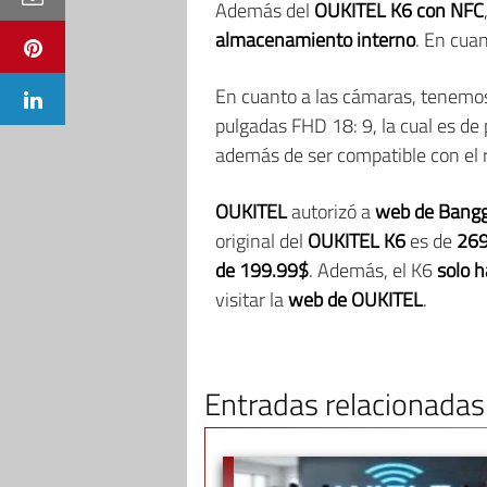
Además del
OUKITEL K6 con NFC
almacenamiento interno
. En cuan
En cuanto a las cámaras, tenemo
pulgadas FHD 18: 9, la cual es de
además de ser compatible con el r
OUKITEL
autorizó a
web de Bang
original del
OUKITEL K6
es de
269
de 199.99$
. Además, el K6
solo 
visitar la
web de OUKITEL
.
Entradas relacionadas