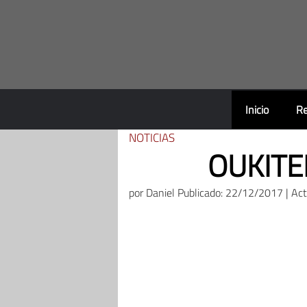
Saltar
al
contenido
Inicio
Re
NOTICIAS
OUKITEL
por
Daniel
Publicado: 22/12/2017 | Ac