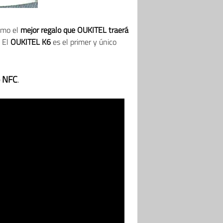
omo el
mejor regalo que OUKITEL traerá
. El
OUKITEL K6
es el primer y único
o NFC
.