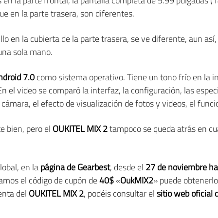
en la parte frontal, la pantalla completa de 5.99 pulgadas (1
ue en la parte trasera, son diferentes.
illo en la cubierta de la parte trasera, se ve diferente, aun a
una sola mano.
droid 7.0
como sistema operativo. Tiene un tono frío en la i
n el video se comparó la interfaz, la configuración, las especi
a cámara, el efecto de visualización de fotos y videos, el func
e bien, pero el
OUKITEL MIX 2
tampoco se queda atrás en cu
lobal, en la
página de Gearbest
, desde el
27 de noviembre has
izamos el código de cupón de
40$
«
OukMIX2
» puede obtenerl
enta del
OUKITEL MIX 2
, podéis consultar el
sitio web oficial