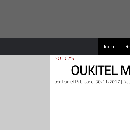
Saltar
al
contenido
Inicio
Re
NOTICIAS
OUKITEL MI
por
Daniel
Publicado: 30/11/2017 | Ac