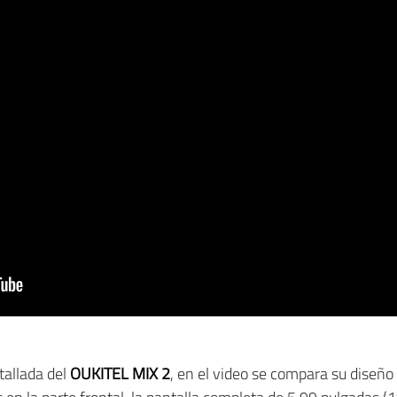
tallada del
OUKITEL MIX 2
, en el video se compara su diseño