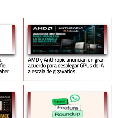
a
AMD y Anthropic anuncian un gran
ie:
acuerdo para desplegar GPUs de IA
aber
a escala de gigavatios