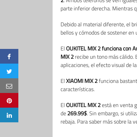
2
. Ambos teléfonos se ven iguales 
parte inferior derecha. Mientras q
Debido al material diferente, el br
bellos y cómodos de sostener en 
El
OUKITEL MIX 2 funciona con An
MIX 2
recibe un tono más cálido. E
aplicaciones, el efecto visual de l
El
XIAOMI MIX 2
funciona bastant
características.
El
OUKITEL MIX 2
está en venta g
de
269.99$
. Sin embargo, si util
rebaja. Para saber más sobre la v