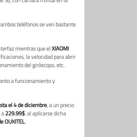
8: 9), con cámara frontal en la
sí, ambos teléfonos se ven bastante
nterfaz mientras que el
XIAOMI
ficaciones, la velocidad para abrir
ionamiento del giróscopo, etc.
anto a funcionamiento y
ta el 4 de diciembre
, a un precio
o a
229.99$
, al aplicarse dicha
 de OUKITEL
.