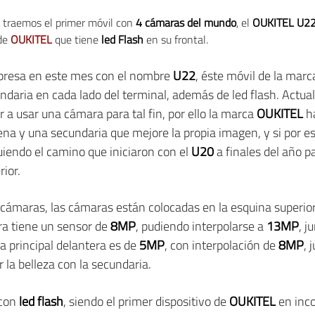
 traemos el primer móvil con
4 cámaras del mundo
, el
OUKITEL U2
 de
OUKITEL
que tiene
led Flash
en su frontal.
mpresa en este mes con el nombre
U22
, éste móvil de la marc
undaria en cada lado del terminal, además de led flash. Ac
ar a usar una cámara para tal fin, por ello la marca
OUKITEL
ha
ena y una secundaria que mejore la propia imagen, y si por es
iendo el camino que iniciaron con el
U20
a finales del año p
ior.
ámaras, las cámaras están colocadas en la esquina superior i
era tiene un sensor de
8MP
, pudiendo interpolarse a
13MP
, j
a principal delantera es de
5MP
, con interpolación de
8MP
, 
r la belleza con la secundaria.
 con
led flash
, siendo el primer dispositivo de
OUKITEL
en inco