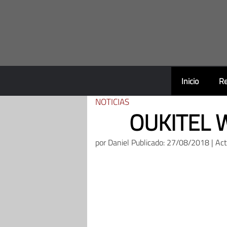
Saltar
al
contenido
Inicio
Re
NOTICIAS
OUKITEL W
por
Daniel
Publicado: 27/08/2018 | Ac