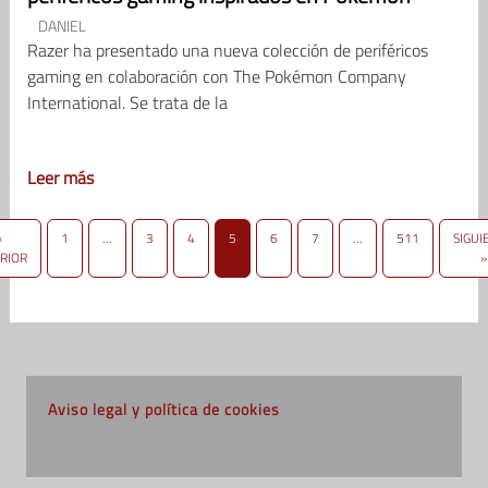
DANIEL
Razer ha presentado una nueva colección de periféricos
gaming en colaboración con The Pokémon Company
International. Se trata de la
Leer más
«
1
…
3
4
5
6
7
…
511
SIGUI
RIOR
»
Aviso legal y política de cookies