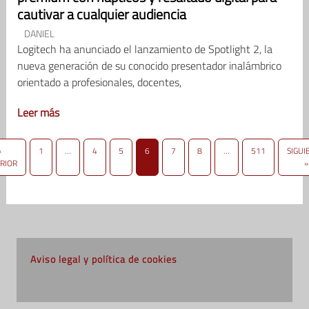
cautivar a cualquier audiencia
DANIEL
Logitech ha anunciado el lanzamiento de Spotlight 2, la
nueva generación de su conocido presentador inalámbrico
orientado a profesionales, docentes,
Leer más
«
1
…
4
5
6
7
8
…
511
SIGUI
RIOR
»
Aviso legal y política de cookies