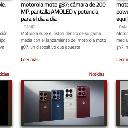
le,
motorola moto g87: cámara de 200
moto
MP, pantalla AMOLED y potencia
powe
para el día a día
equi
resis
DANIEL
DANI
ución
Motorola sube el listón dentro de su gama
Motor
ipo
media con el lanzamiento del motorola moto
media
iva
g87, un dispositivo que apuesta
g47, 
Leer más
Leer 
icias
Noticias