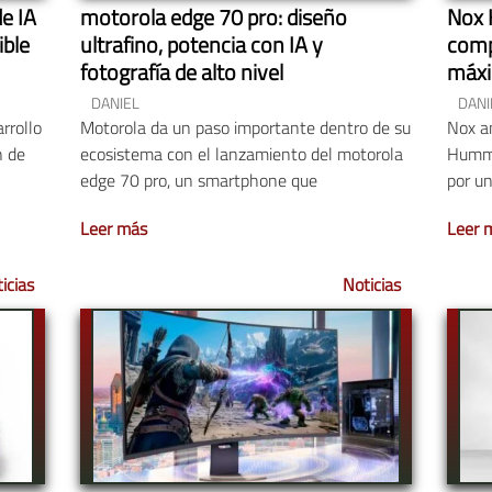
de IA
motorola edge 70 pro: diseño
Nox 
ible
ultrafino, potencia con IA y
comp
fotografía de alto nivel
máxi
DANIEL
DANI
rrollo
Motorola da un paso importante dentro de su
Nox am
n de
ecosistema con el lanzamiento del motorola
Humme
edge 70 pro, un smartphone que
por u
Leer más
Leer 
icias
Noticias