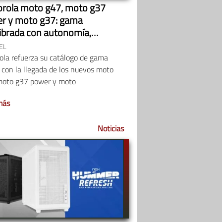
rola moto g47, moto g37
r y moto g37: gama
librada con autonomía,
tencia y 5G
EL
ola refuerza su catálogo de gama
 con la llegada de los nuevos moto
moto g37 power y moto
más
Noticias