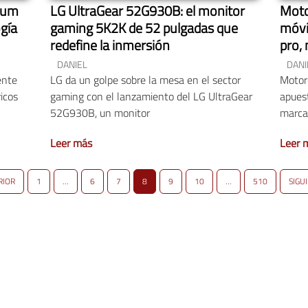
mium
LG UltraGear 52G930B: el monitor
Moto
gía
gaming 5K2K de 52 pulgadas que
móvi
redefine la inmersión
pro,
DANIEL
DANI
ente
LG da un golpe sobre la mesa en el sector
Motor
icos
gaming con el lanzamiento del LG UltraGear
apues
52G930B, un monitor
marca
Leer más
Leer 
RIOR
1
…
6
7
8
9
10
…
510
SIGU