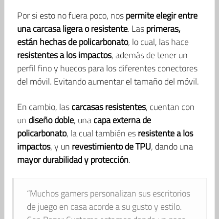
Por si esto no fuera poco, nos
permite elegir entre
una carcasa ligera o resistente
. Las
primeras,
están hechas de policarbonato
, lo cual, las hace
resistentes a los impactos
, además de tener un
perfil fino y huecos para los diferentes conectores
del móvil. Evitando aumentar el tamaño del móvil.
En cambio, las
carcasas resistentes
, cuentan con
un
diseño doble
, una
capa externa de
policarbonato
, la cual también es
resistente a los
impactos
, y un
revestimiento de TPU
, dando una
mayor durabilidad y protección
.
“Muchos gamers personalizan sus escritorios
de juego en casa acorde a su gusto y estilo.