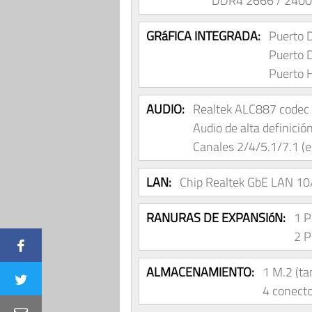
DDR4 2666 / 2400
GRáFICA INTEGRADA:
Puerto 
Puerto 
Puerto 
AUDIO:
Realtek ALC887 codec
Audio de alta definició
Canales 2/4/5.1/7.1 (es
LAN:
Chip Realtek GbE LAN 1
RANURAS DE EXPANSIóN:
1 P
2 P
ALMACENAMIENTO:
1 M.2 (t
4 conect