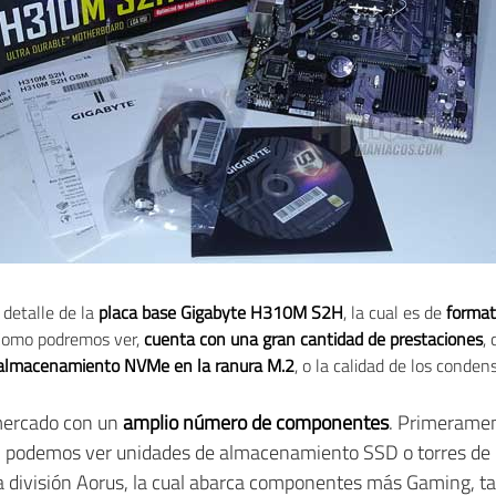
detalle de la
placa base Gigabyte H310M S2H
, la cual es de
format
Como podremos ver,
cuenta con una gran cantidad de prestaciones
,
r almacenamiento NVMe en la ranura M.2
, o la calidad de los conden
mercado con un
amplio número de componentes
. Primerament
én podemos ver unidades de almacenamiento SSD o torres de P
la división Aorus, la cual abarca componentes más Gaming, t