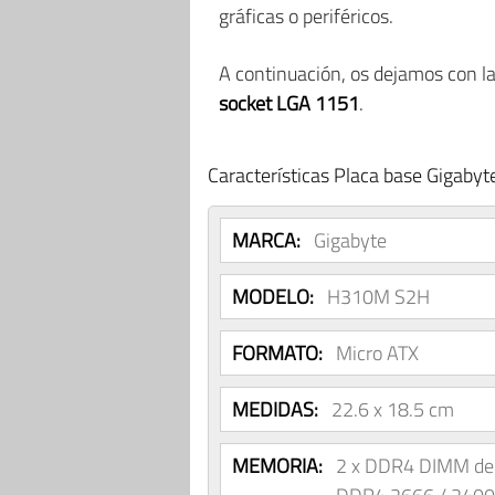
gráficas o periféricos.
A continuación, os dejamos con l
socket LGA 1151
.
Características Placa base Gigab
MARCA:
Gigabyte
MODELO:
H310M S2H
FORMATO:
Micro ATX
MEDIDAS:
22.6 x 18.5 cm
MEMORIA:
2 x DDR4 DIMM de