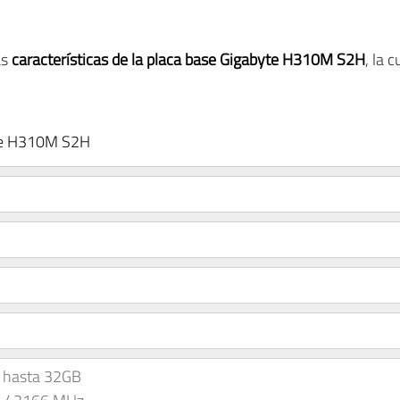
as
características de la placa base Gigabyte H310M S2H
, la 
yte H310M S2H
 hasta 32GB