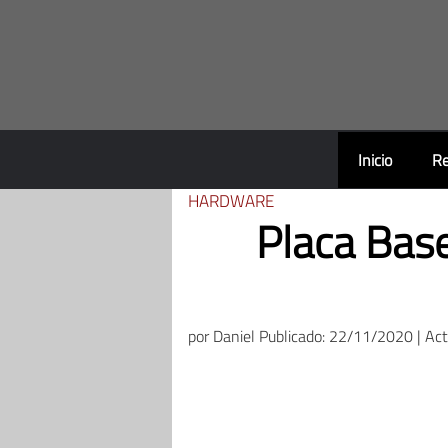
Saltar
al
contenido
Inicio
Re
HARDWARE
Placa Bas
por
Daniel
Publicado: 22/11/2020 | Ac