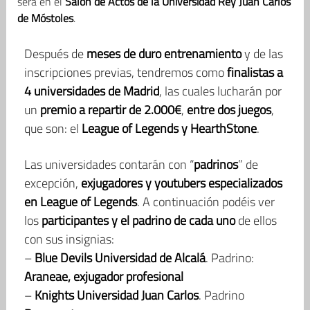
será en el
Salón de Actos de la Universidad Rey Juan Carlos
de Móstoles
.
Después de
meses de duro entrenamiento
y de las
inscripciones previas, tendremos como
finalistas a
4 universidades de Madrid
, las cuales lucharán por
un
premio a repartir de 2.000€
,
entre dos juegos
,
que son: el
League of Legends y HearthStone
.
Las universidades contarán con “
padrinos
” de
excepción,
exjugadores y youtubers especializados
en League of Legends
. A continuación podéis ver
los
participantes y el padrino de cada uno
de ellos
con sus insignias:
–
Blue Devils Universidad de Alcalá
. Padrino:
Araneae, exjugador profesional
–
Knights Universidad Juan Carlos
. Padrino