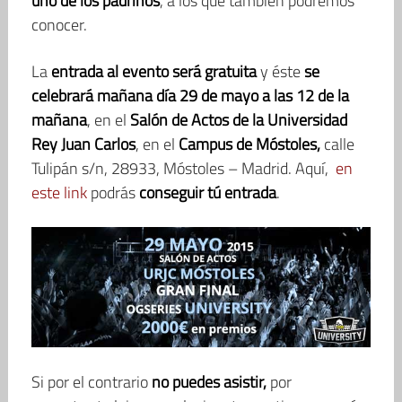
uno de los padrinos
, a los que también podremos
conocer.
La
entrada al evento será gratuita
y éste
se
celebrará mañana día 29 de mayo a las 12 de la
mañana
, en el
Salón de Actos de la Universidad
Rey Juan Carlos
, en el
Campus de Móstoles,
calle
Tulipán s/n, 28933, Móstoles – Madrid. Aquí,
en
este link
podrás
conseguir tú entrada
.
Si por el contrario
no puedes asistir,
por