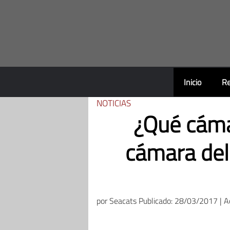
Saltar
al
contenido
Inicio
Re
NOTICIAS
¿Qué cáma
cámara del
por
Seacats
Publicado: 28/03/2017 | A