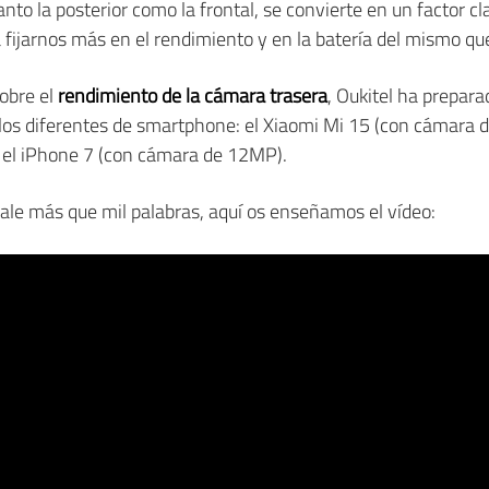
anto la posterior como la frontal, se convierte en un factor cl
ijarnos más en el rendimiento y en la batería del mismo que
obre el
rendimiento de la cámara trasera
, Oukitel ha prepar
los diferentes de smartphone: el Xiaomi Mi 15 (con cámara 
el iPhone 7 (con cámara de 12MP).
e más que mil palabras, aquí os enseñamos el vídeo: