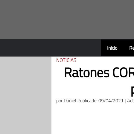
Saltar
al
contenido
Inicio
Re
NOTICIAS
Ratones CO
por
Daniel
Publicado: 09/04/2021 | Ac