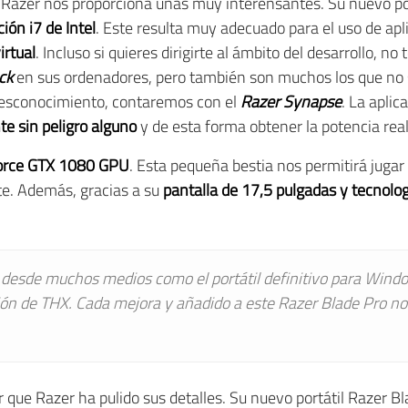
, Razer nos proporciona unas muy interensantes. Su nuevo po
ón i7 de Intel
. Este resulta muy adecuado para el uso de apl
irtual
. Incluso si quieres dirigirte al ámbito del desarrollo,
ck
en sus ordenadores, pero también son muchos los que no
 desconocimiento, contaremos con el
Razer Synapse
. La apli
e sin peligro alguno
y de esta forma obtener la potencia real
orce GTX 1080 GPU
. Esta pequeña bestia nos permitirá jugar
te. Además, gracias a su
pantalla de 17,5 pulgadas y tecnolo
do desde muchos medios como el portátil definitivo para Win
ión de THX.
Cada mejora y añadido a este Razer Blade Pro nos
que Razer ha pulido sus detalles. Su nuevo portátil Razer B