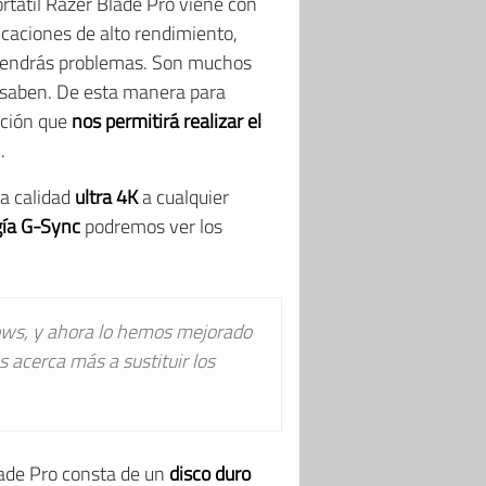
rtátil Razer Blade Pro viene con
icaciones de alto rendimiento,
 no tendrás problemas. Son muchos
 saben. De esta manera para
cación que
nos permitirá realizar el
.
 a calidad
ultra 4K
a cualquier
gía G-Sync
podremos ver los
dows, y ahora lo hemos mejorado
 acerca más a sustituir los
lade Pro consta de un
disco duro