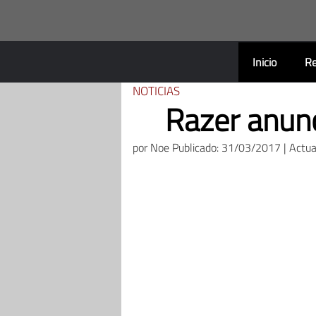
Saltar
al
contenido
Inicio
Re
NOTICIAS
Razer anunc
por
Noe
Publicado: 31/03/2017 | Actu