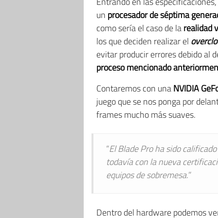
Entrando en las especificaciones
un
procesador de séptima generaci
como sería el caso de la
realidad v
los que deciden realizar el
overclo
evitar producir errores debido al
proceso mencionado anteriorment
Contaremos con una
NVIDIA GeF
juego que se nos ponga por delan
frames mucho más suaves.
“
El Blade Pro ha sido califica
todavía con la nueva certificac
equipos de sobremesa.
”
Dentro del hardware podemos ver 