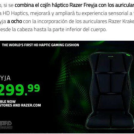
, si se
combina
el cojín háptico Razer Freyja con los auricul
HD Haptics, mejorará y ampliará tu experiencia sensorial a 
eyja
a ocho
con la incorporación de los auriculares Razer Kra
esde la cabeza hasta la parte inferior del cuerpo.