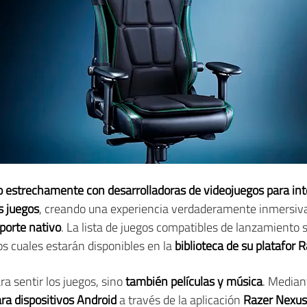
 estrechamente con desarrolladoras de videojuegos para int
s juegos
, creando una experiencia verdaderamente inmersiva. 
porte nativo
. La lista de juegos compatibles de lanzamiento 
los cuales estarán disponibles en la
biblioteca de su platafor
ra sentir los juegos, sino
también películas y música
. Media
ra dispositivos Android
a través de la aplicación
Razer Nexus