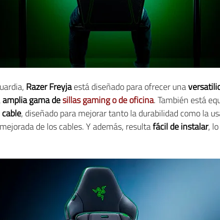
uardia,
Razer Freyja
está diseñado para ofrecer una
versatili
a
amplia gama de
sillas gaming o de oficina
. También está eq
 cable
, diseñado para mejorar tanto la durabilidad como la usa
mejorada de los cables. Y además, resulta
fácil de instalar
, l